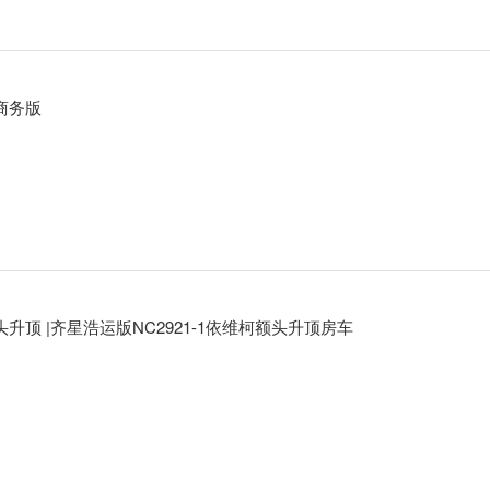
商务版
头升顶 |齐星浩运版NC2921-1依维柯额头升顶房车