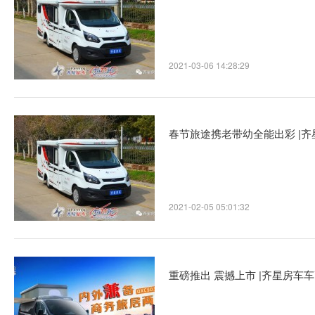
2021-03-06 14:28:29
春节旅途携老带幼全能出彩 |齐星浩
2021-02-05 05:01:32
重磅推出 震撼上市 |齐星房车