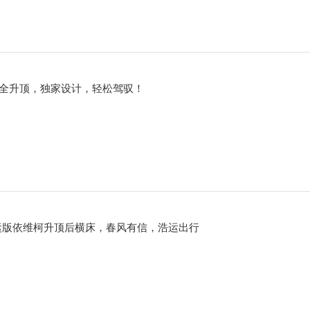
全升顶，独家设计，轻松驾驭！
运版依维柯升顶后横床，春风有信，浩运出行