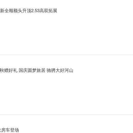
新全顺额头升顶2.53高双拓展
金秋赠好礼 国庆圆梦旅居 驰骋大好河山
房车携新款房车登场