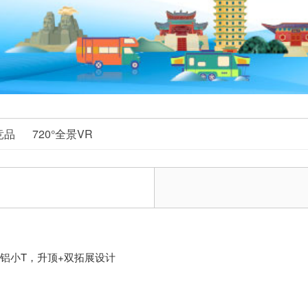
竞品
720°全景VR
顺铝小T，升顶+双拓展设计