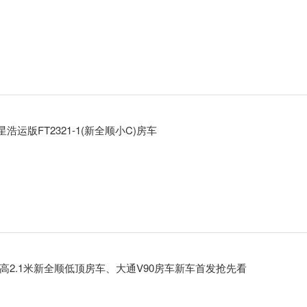
运版FT2321-1(新全顺小C)房车
车高2.1米新全顺低顶房车、大通V90房车新车首发抢先看