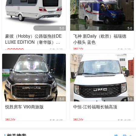
5.0
5.0
豪彼（Hobby）公路版拖挂DE
飞神 新Daily（欧胜）福瑞德
LUXE EDITION（奢华版）
小额头 蓝色
490KMF
368000
面议
5条点评
5条点评
¥
5.0
5.0
悦胜房车 V90商旅版
中恒-江铃福顺长轴高顶
面议
面议
5条点评
5条点评
相关搜索
换一批