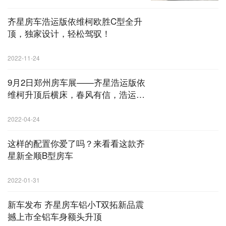
齐星房车浩运版依维柯欧胜C型全升
顶，独家设计，轻松驾驭！
2022-11-24
9月2日郑州房车展——齐星浩运版依
维柯升顶后横床，春风有信，浩运出
行
2022-04-24
这样的配置你爱了吗？来看看这款齐
星新全顺B型房车
2022-01-31
新车发布 齐星房车铝小T双拓新品震
撼上市全铝车身额头升顶