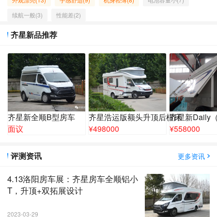
续航一般(3)
性能差(2)
齐星新品推荐
齐星新全顺B型房车
齐星浩运版额头升顶后横床
齐星新Dail
面议
¥
498000
¥
558000
评测资讯
更多资讯
4.13洛阳房车展：齐星房车全顺铝小
T，升顶+双拓展设计
2023-03-29