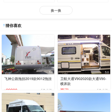
换一换
猜你喜欢
5.0
5.0
飞神公路拖挂2019款9012拖挂
卫航大通V902020款大通V90-
横床款
99800
面议
5条点评
5条点评
¥