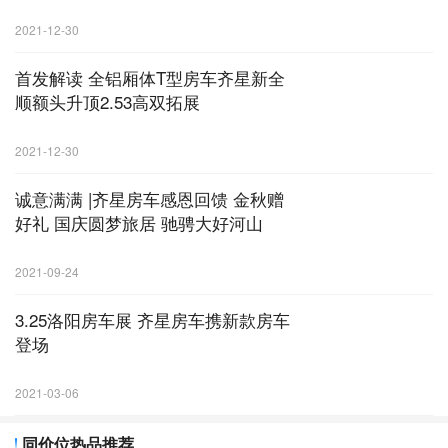
2021-12-30
首发解读 全铝厢体T型房车齐星新全
顺额头升顶2.53高双拓展
2021-12-30
诚意满满 |齐星房车感恩回馈 金秋赠
好礼 国庆圆梦旅居 驰骋大好河山
2021-09-24
3.25洛阳房车展 齐星房车携新款房车
登场
2021-03-06
同价位热品推荐