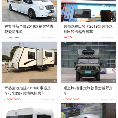
5.0
5.0
福客特新全顺2019款福客特青
兴邦龙福田轻卡2019款兴邦龙
花瓷商旅款
福田轻卡越野房车
586000
面议
5条点评
5条点评
¥
5.0
5.0
帝盛营地拖挂2019款 帝盛房
顺之旅-老张定制款勇士越野房
车-8米圆床营地拖挂房车
车
238000
298000
5条点评
5条点评
¥
¥