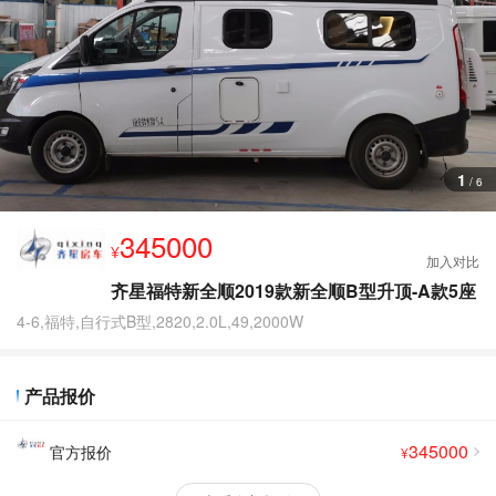
查
看
更
多
图
片
1
/
6
345000
¥
齐星福特新全顺2019款新全顺B型升顶-A款5座
4-6,福特,自行式B型,2820,2.0L,49,2000W
产品报价
345000
官方报价
¥