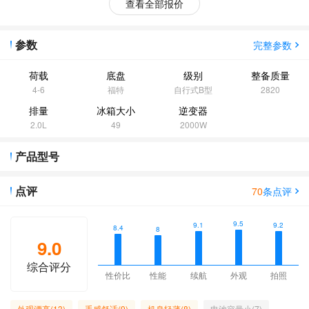
查看全部报价
参数
完整参数
荷载
底盘
级别
整备质量
4-6
福特
自行式B型
2820
排量
冰箱大小
逆变器
2.0L
49
2000W
产品型号
点评
70
条点评
9.5
9.2
9.1
8.4
8
9.0
综合评分
性价比
性能
续航
外观
拍照
外观漂亮(13)
手感舒适(9)
机身轻薄(8)
电池容量小(7)