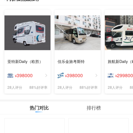
亚特新Daily（欧胜）
佳乐金旅考斯特
旌航新Daily
398000
398000
299800
¥
¥
¥
28人评分
88%好评率
28人评分
88%好评率
28人评分
8
热门对比
排行榜