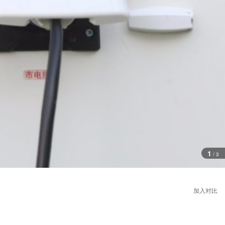
1
/
3