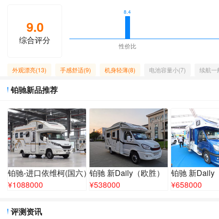
8.4
9.0
综合评分
性价比
外观漂亮(13)
手感舒适(9)
机身轻薄(8)
电池容量小(7)
续航一般
铂驰新品推荐
铂驰-进口依维柯(国六）
铂驰 新Daily（欧胜）
铂驰 新Dail
¥
1088000
¥
538000
¥
658000
评测资讯