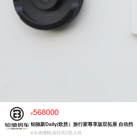
568000
¥
铂驰新Daily(欧胜）旅行家尊享版双拓展 自动挡
4-6,依维柯,自行式C型,3.0L