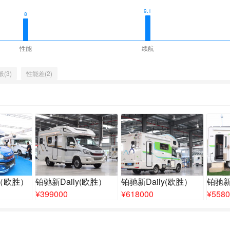
9.1
8
性能
续航
(3)
性能差(2)
y（欧胜）
铂驰新Daily(欧胜）
铂驰新Daily(欧胜）
铂驰新
¥
399000
¥
618000
¥
5580