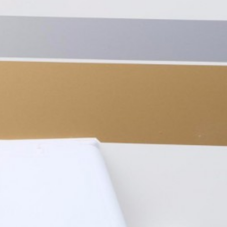
滑
动
查
看
更
多
图
片