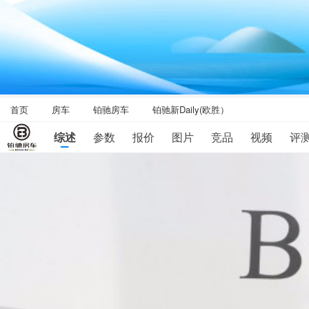
首页
房车
铂驰房车
铂驰新Daily(欧胜）
综述
参数
报价
图片
竞品
视频
评