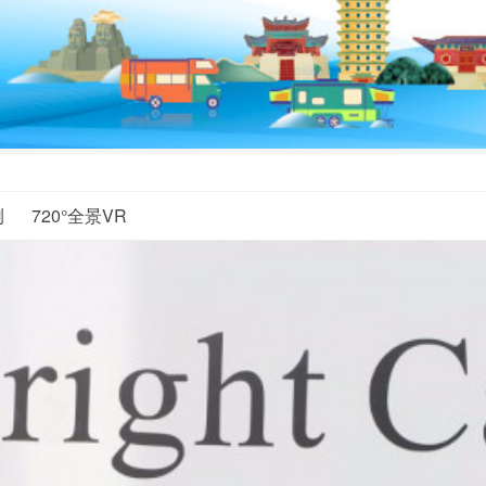
测
720°全景VR