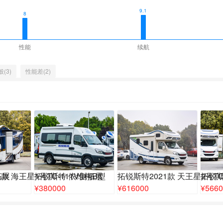
9.1
8
性能
续航
(3)
性能差(2)
拓展
款 海王星1号TC-111V侧拓展
拓锐斯特 依维柯B型
拓锐斯特2021款 天王星2号TC
拓锐斯
¥
380000
¥
616000
¥
5660