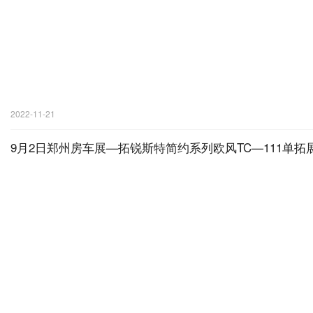
2022-11-21
9月2日郑州房车展—拓锐斯特简约系列欧风TC—111单