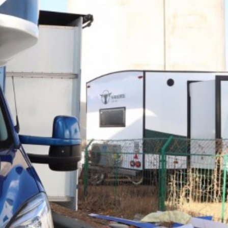
滑
动
查
看
更
多
图
片