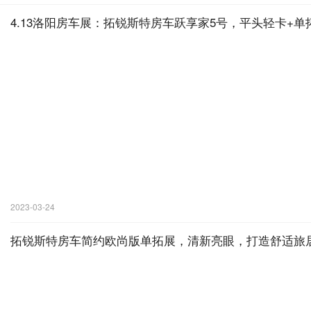
4.13洛阳房车展：拓锐斯特房车跃享家5号，平头轻卡+单
2023-03-24
拓锐斯特房车简约欧尚版单拓展，清新亮眼，打造舒适旅