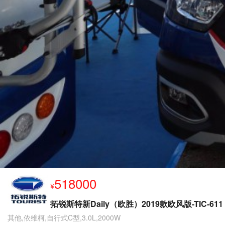
518000
¥
拓锐斯特新Daily（欧胜）2019款欧风版-TIC-611
其他,依维柯,自行式C型,3.0L,2000W