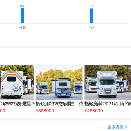
9.5
9.2
外观
拍照
-122V双拓展
特2021款 火星2号TC-102V无拓展
拓锐斯特2021款进口依维柯房车
拓锐斯特2021款 简约
00
¥
888000
¥
486000
更多资讯