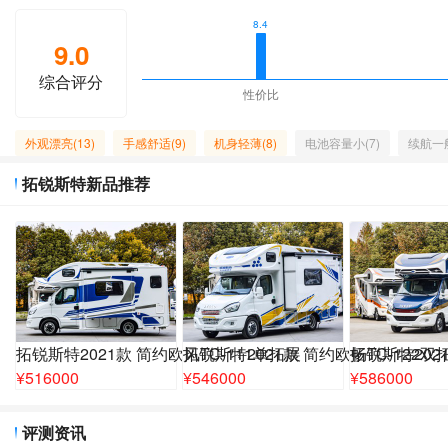
8.4
9.0
综合评分
性价比
外观漂亮(13)
手感舒适(9)
机身轻薄(8)
电池容量小(7)
续航一般
拓锐斯特新品推荐
拓锐斯特2021款 简约欧风TC-111单拓展
拓锐斯特2021款 简约欧畅TC-122双
拓锐斯特2021
¥
516000
¥
546000
¥
586000
评测资讯