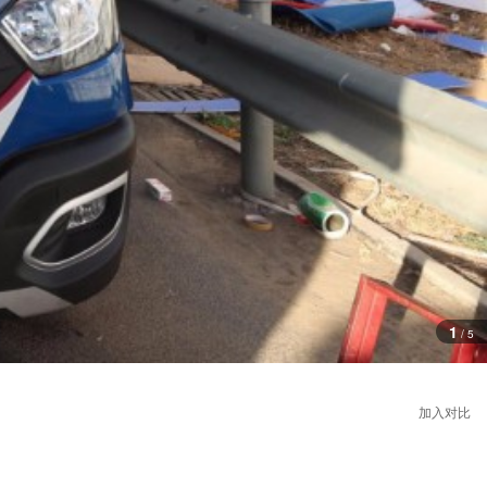
1
/
5