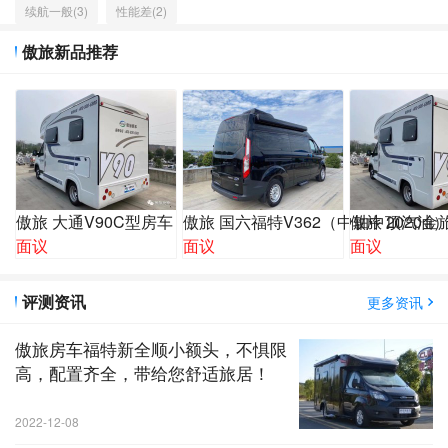
续航一般(3)
性能差(2)
傲旅新品推荐
傲旅 大通V90C型房车
傲旅 国六福特V362（中轴中顶汽油
傲旅 2020
面议
面议
面议
评测资讯
更多资讯
傲旅房车福特新全顺小额头，不惧限
高，配置齐全，带给您舒适旅居！
2022-12-08