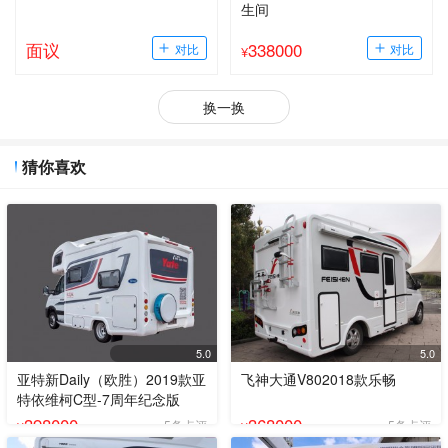
生间
面议
338000
¥
换一换
猜你喜欢
5.0
5.0
亚特新Daily（欧胜）2019款亚
飞神大通V802018款乐畅
特依维柯C型-7周年纪念版
398000
368000
5条点评
5条点评
¥
¥