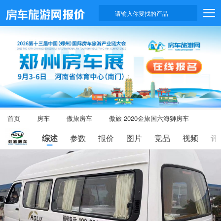
请输入你要找的产品
首页
房车
傲旅房车
傲旅 2020金旅国六海狮房车
综述
参数
报价
图片
竞品
视频
评
滑
动