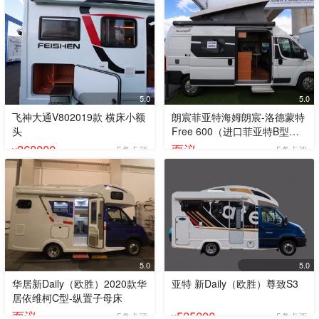
5.0
5.0
飞神大通V802019款 横床小额
朗宸菲亚特海姆朗宸-洛德蒙特
头
Free 600（进口菲亚特B型）
升顶房车
368000
面议
5条点评
5条点评
¥
5.0
5.0
华居新Daily（欧胜）2020款华
亚特 新Daily（欧胜）尊致S3
居依维柯C型-纵置子母床
面议
535000
5条点评
5条点评
¥