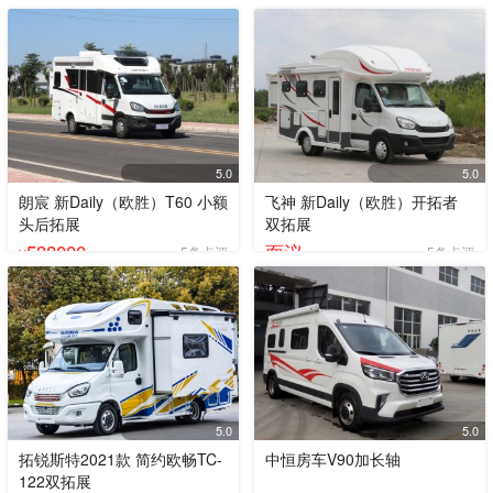
5.0
5.0
朗宸 新Daily（欧胜）T60 小额
飞神 新Daily（欧胜）开拓者
头后拓展
双拓展
538000
面议
5条点评
5条点评
¥
5.0
5.0
拓锐斯特2021款 简约欧畅TC-
中恒房车V90加长轴
122双拓展