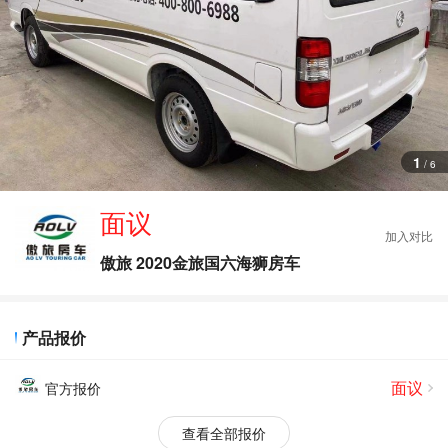
查
看
更
多
图
片
1
/
6
面议
傲旅 2020金旅国六海狮房车
产品报价
面议
官方报价
查看全部报价