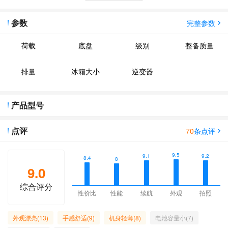
参数
完整参数
荷载
底盘
级别
整备质量
排量
冰箱大小
逆变器
产品型号
点评
70
条点评
9.5
9.2
9.1
8.4
8
9.0
综合评分
性价比
性能
续航
外观
拍照
外观漂亮(13)
手感舒适(9)
机身轻薄(8)
电池容量小(7)