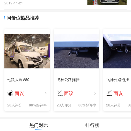
2019-11-21
同价位热品推荐
七狼大通V80
飞神公路拖挂
飞神公路拖挂
面议
面议
面议
28人评分
88%好评率
28人评分
88%好评率
28人评分
8
热门对比
排行榜