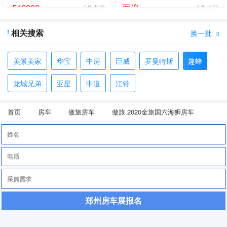
546000
面议
5条点评
5条点评
¥
相关搜索
换一批

美景美家
华宝
中房
巨威
罗曼特斯
趣蜂
龙城兄弟
亚星
中道
江铃
首页
房车
傲旅房车
傲旅 2020金旅国六海狮房车
郑州房车展报名