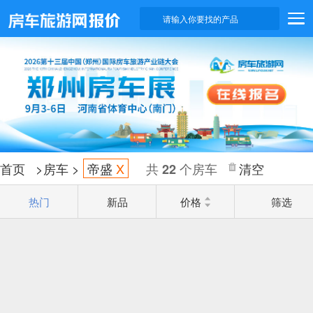
请输入你要找的产品
首页
>
房车
>
帝盛
X
共
个房车
清空
22
热门
新品
价格
筛选