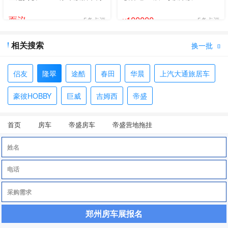
面议
100000
5条点评
5条点评
¥
相关搜索
换一批

侣友
隆翠
途酷
春田
华晨
上汽大通旅居车
豪彼HOBBY
巨威
吉姆西
帝盛
首页
房车
帝盛房车
帝盛营地拖挂
郑州房车展报名