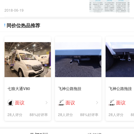
2018-06-19
同价位热品推荐
七狼大通V80
飞神公路拖挂
飞神公路拖挂
面议
面议
面议
28人评分
88%好评率
28人评分
88%好评率
28人评分
8