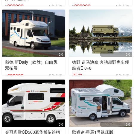
388000
338000
5条点评
5条点评
¥
¥
5.0
5.0
戴德 新Daily（欧胜）自由风
德野 诺马迪森 奔驰越野房车领
双拓展
航者E 8×8
628000
面议
5条点评
5条点评
¥
5.0
5.0
金冠宾歌CD500豪华版依维柯
歌睿途·星辰1号纵床版