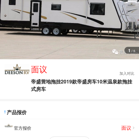
查
看
更
多
图
片
1
/
5
面议
帝盛营地拖挂2019款帝盛房车10米温泉款拖挂
式房车
产品报价
面议
官方报价