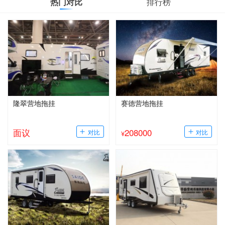
热门对比
排行榜
隆翠营地拖挂
赛德营地拖挂
面议
208000
¥