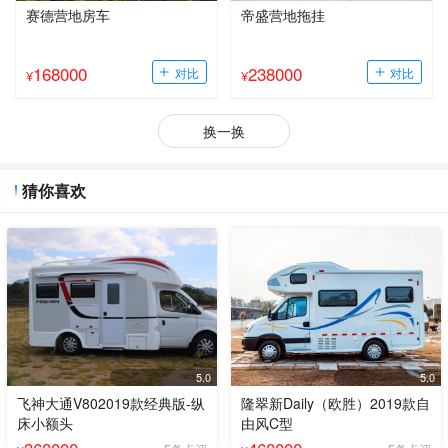
赛德营地房车
帝盛营地拖挂
168000
238000
¥
¥
换一换
猜你喜欢
5.0
5.0
飞神大通V802019款经典版-纵
隆翠新Daily（欧胜）2019款自
床小额头
由风C型