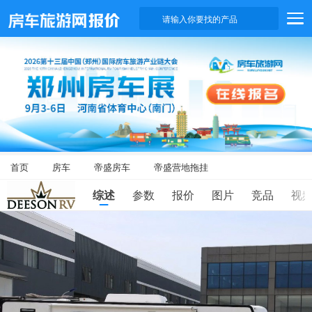
请输入你要找的产品
首页
房车
帝盛房车
帝盛营地拖挂
综述
参数
报价
图片
竞品
视
滑
动