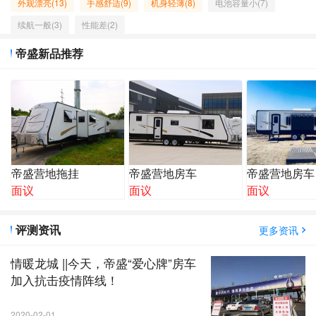
外观漂亮(13)
手感舒适(9)
机身轻薄(8)
电池容量小(7)
续航一般(3)
性能差(2)
帝盛新品推荐
帝盛营地拖挂
帝盛营地房车
帝盛营地房车
面议
面议
面议
评测资讯
更多资讯
情暖龙城 ||今天，帝盛“爱心牌”房车
加入抗击疫情阵线！
2020-02-01