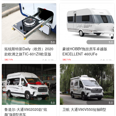
368000
468000
5条点评
5条点评
¥
¥
5.0
5.0
拓锐斯特新Daily（欧胜）2020
豪彼HOBBY拖挂房车卓越版
款欧洲之旅TIC-601ZII欧亚版
EXCELLENT 460UFe
面议
面议
5条点评
5条点评
5.0
5.0
鲁道尔-大通V902020款“炫
卫航 大通V90V550短轴B型
颜”版B型房车