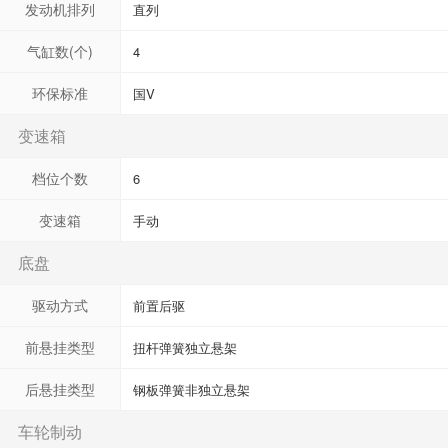
发动机排列
直列
气缸数(个)
4
环保标准
国V
变速箱
档位个数
6
变速箱
手动
底盘
驱动方式
前置后驱
前悬挂类型
扭杆弹簧独立悬架
后悬挂类型
钢板弹簧非独立悬架
车轮制动