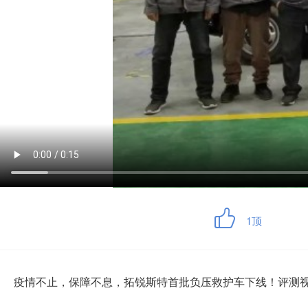
1顶
疫情不止，保障不息，拓锐斯特首批负压救护车下线！评测