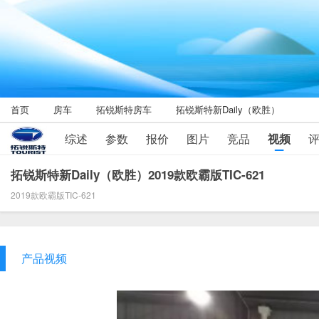
首页
房车
拓锐斯特房车
拓锐斯特新Daily（欧胜）
综述
参数
报价
图片
竞品
视频
拓锐斯特新Daily（欧胜）2019款欧霸版TIC-621
2019款欧霸版TIC-621
产品视频