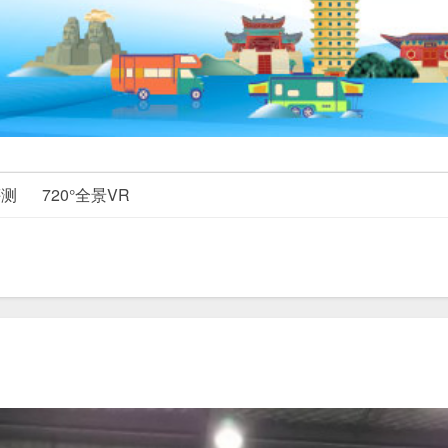
评测
720°全景VR