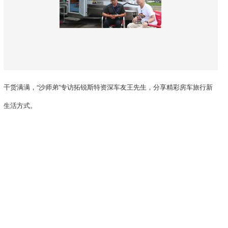
干货满满，“沙师弟”专访拓锐斯特资深车友王先生，分享精彩房车旅行新
生活方式。