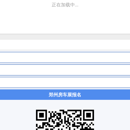
正在加载中...
郑州房车展报名