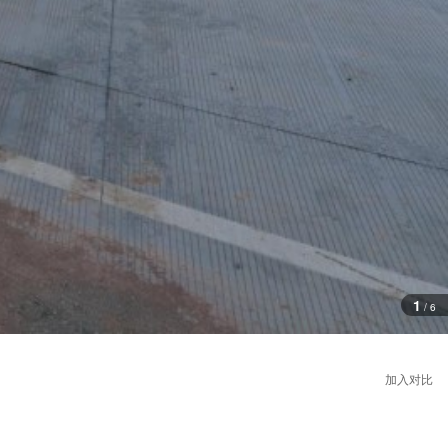
1
/
6