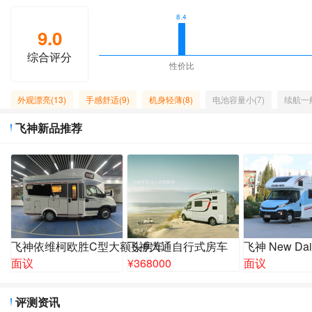
8.4
9.0
综合评分
性价比
外观漂亮(13)
手感舒适(9)
机身轻薄(8)
电池容量小(7)
续航一般
飞神新品推荐
飞神依维柯欧胜C型大额头房车
飞神大通自行式房车
飞神 New D
面议
¥
368000
面议
评测资讯