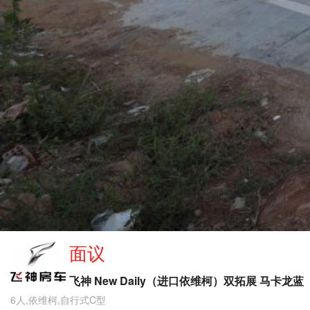
面议
飞神 New Daily（进口依维柯）双拓展 马卡龙蓝
6人,依维柯,自行式C型