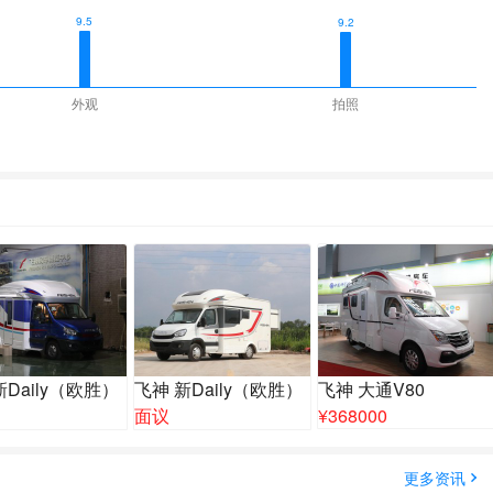
9.5
9.2
外观
拍照
新Daily（欧胜）
飞神 新Daily（欧胜）
飞神 大通V80
面议
¥
368000
更多资讯