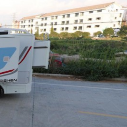
滑
动
查
看
更
多
图
片