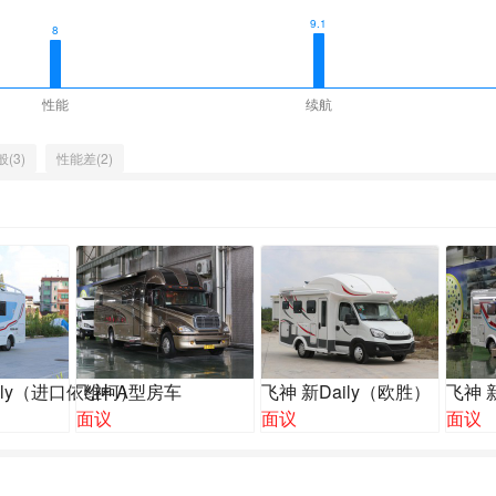
9.1
8
性能
续航
(3)
性能差(2)
aily（进口依维柯）
飞神 A型房车
飞神 新Daily（欧胜）
飞神 
面议
面议
面议