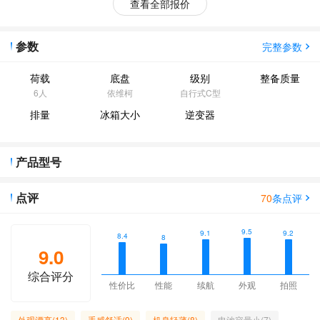
查看全部报价
参数
完整参数
荷载
底盘
级别
整备质量
6人
依维柯
自行式C型
排量
冰箱大小
逆变器
产品型号
点评
70
条点评
9.5
9.2
9.1
8.4
8
9.0
综合评分
性价比
性能
续航
外观
拍照
外观漂亮(13)
手感舒适(9)
机身轻薄(8)
电池容量小(7)