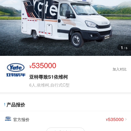
查
看
更
多
图
片
1
/
6
535000
¥
亚特尊致S1依维柯
6人,依维柯,自行式C型
产品报价
535000
官方报价
¥