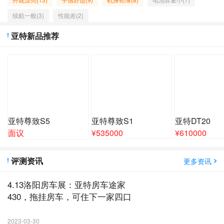
续航一般(3)
性能差(2)
亚特新品推荐
亚特尊致S5
亚特尊致S1
亚特DT20
面议
¥
535000
¥
610000
评测资讯
更多资讯
4.13洛阳房车展：亚特房车途家
430，拖挂房车，可住下一家四口
2023-03-30