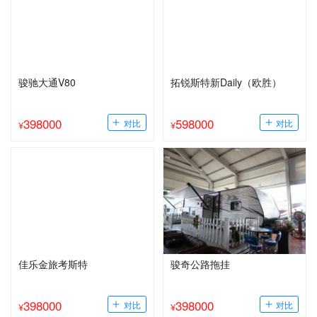
骏驰大通V80
拓锐斯特新Daily（欧胜）
398000
598000
¥
¥
佳乐金旅考斯特
骏奇公路拖挂
398000
398000
¥
¥