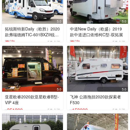
5.0
5.0
拓锐斯特新Daily（欧胜）2020
中道New Daily（欧盛）2019
款弗瑞德姆TIC-601BXZII锐意
款中道进口依维柯C型-双拓展
版
面议
面议
5条点评
5条点评
5.0
5.0
亚星欧睿2020款亚星欧睿B型-
飞神 公路拖挂2020款探索者
VIP 4座
F530
351800
158000
5条点评
5条点评
¥
¥