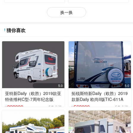
换一换
猜你喜欢
5.0
5.0
亚特新Daily（欧胜）2019款亚
拓锐斯特新Daily（欧胜）2019
特依维柯C型-7周年纪念版
款新Daily 欧尚II版TIC-611A
398000
568000
5条点评
5条点评
¥
¥