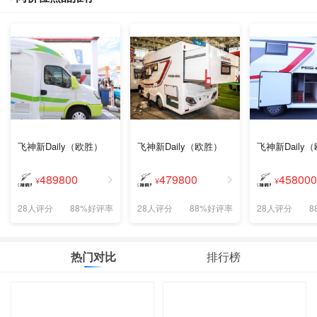
飞神新Daily（欧胜）
飞神新Daily（欧胜）
飞神新Daily
489800
479800
458000
¥
¥
¥
28人评分
88%好评率
28人评分
88%好评率
28人评分
8
热门对比
排行榜