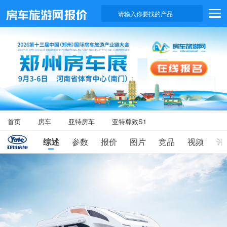
请输入你要找的产品
首页
房车
亚特房车
亚特尊致S1
综述
参数
报价
图片
竞品
视频
评
滑
动