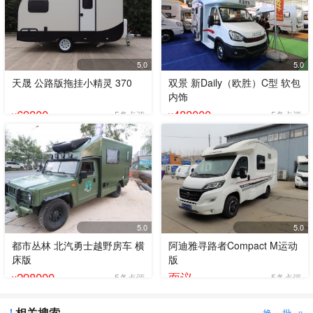
5.0
5.0
天晟 公路版拖挂小精灵 370
双景 新Daily（欧胜）C型 软包
内饰
69800
488000
5条点评
5条点评
¥
¥
5.0
5.0
都市丛林 北汽勇士越野房车 横
阿迪雅寻路者Compact M运动
床版
版
298000
面议
5条点评
5条点评
¥
相关搜索
换一批