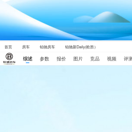
首页
房车
铂驰房车
铂驰新Daily(欧胜）
综述
参数
报价
图片
竞品
视频
评