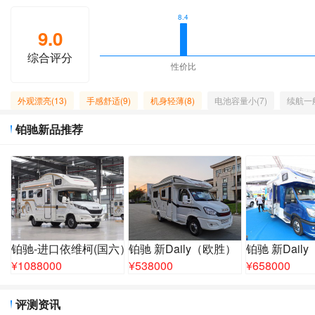
8.4
9.0
综合评分
性价比
外观漂亮(13)
手感舒适(9)
机身轻薄(8)
电池容量小(7)
续航一般
铂驰新品推荐
铂驰-进口依维柯(国六）
铂驰 新Daily（欧胜）
铂驰 新Dail
¥
1088000
¥
538000
¥
658000
评测资讯