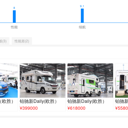
9.1
8
性能
续航
(3)
性能差(2)
y（欧胜）
铂驰新Daily(欧胜）
铂驰新Daily(欧胜）
铂驰新
¥
399000
¥
618000
¥
5580