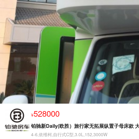
528000
¥
铂驰新Daily(欧胜）旅行家无拓展纵置子母床款 
4-6,依维柯,自行式C型,3.0L,152,3000W