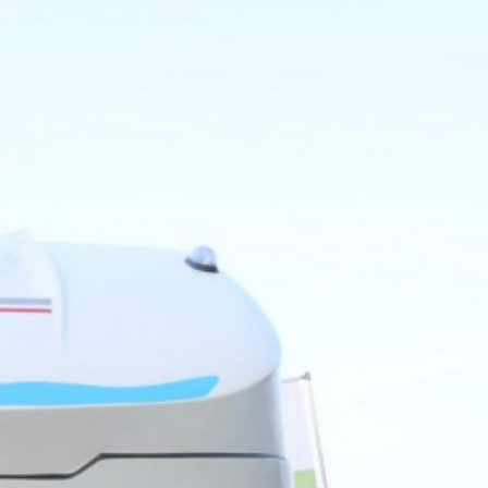
滑
动
查
看
更
多
图
片