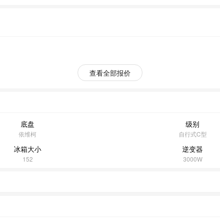
查看全部报价
底盘
级别
依维柯
自行式C型
冰箱大小
逆变器
152
3000W