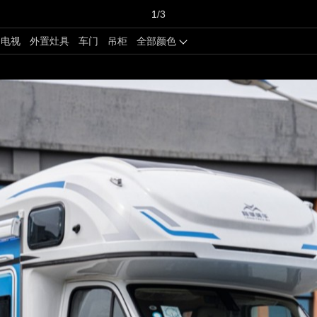
1
/3
电视
外置灶具
车门
吊柜
全部颜色