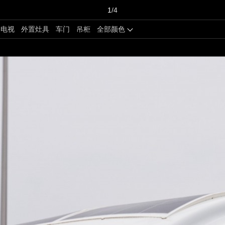
1
/4
电视
外置灶具
车门
吊柜
全部颜色