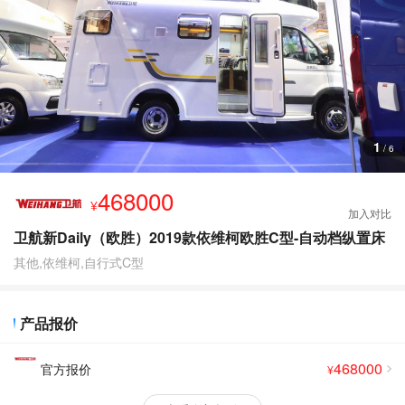
查
看
更
多
图
片
1
/
6
468000
¥
卫航新Daily（欧胜）2019款依维柯欧胜C型-自动档纵置床
其他,依维柯,自行式C型
产品报价
468000
官方报价
¥