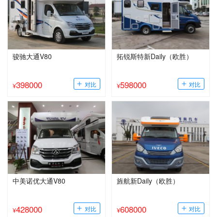
骏驰大通V80
拓锐斯特新Daily（欧胜）
398000
598000
¥
¥
中美诺优大通V80
旌航新Daily（欧胜）
428000
608000
¥
¥