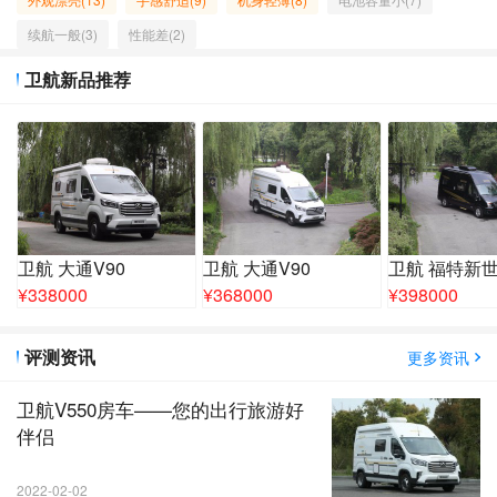
续航一般(3)
性能差(2)
卫航新品推荐
卫航 大通V90
卫航 大通V90
卫航 福特新
¥
338000
¥
368000
¥
398000
评测资讯
更多资讯
卫航V550房车——您的出行旅游好
伴侣
2022-02-02