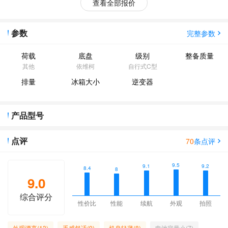
查看全部报价
参数
完整参数
荷载
底盘
级别
整备质量
其他
依维柯
自行式C型
排量
冰箱大小
逆变器
产品型号
点评
70
条点评
9.5
9.2
9.1
8.4
8
9.0
综合评分
性价比
性能
续航
外观
拍照
外观漂亮(13)
手感舒适(9)
机身轻薄(8)
电池容量小(7)