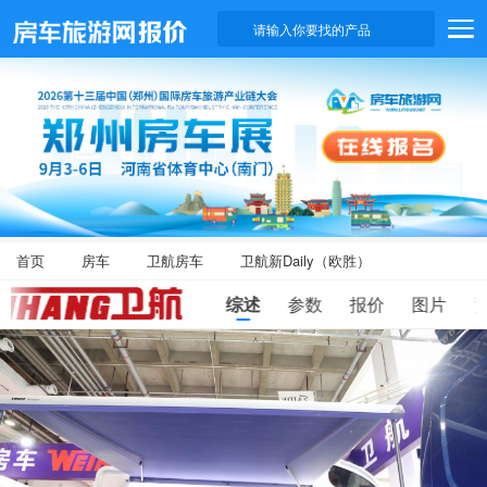
请输入你要找的产品
首页
房车
卫航房车
卫航新Daily（欧胜）
综述
参数
报价
图片
滑
动