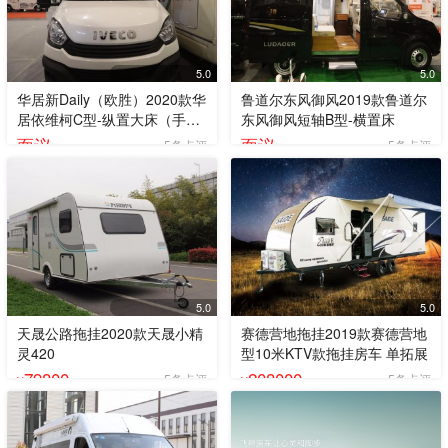
5.0
5.0
华居新Daily（欧胜）2020款华
鲁道尔东风御风2019款鲁道尔
居依维柯C型-纵置大床（手动
东风御风短轴B型-横置床
挡）
面议
面议
5条点评
5条点评
5.0
5.0
天晟公路拖挂2020款天晟小精
赛德营地拖挂2019款赛德营地
灵420
型10米KTV款拖挂房车 单拓展
79800
208000
5条点评
5条点评
¥
¥