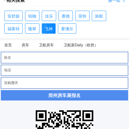

安舒旅
铂驰
佳乐
赛德
亚特
旌航
福客特
隆翠
飞神
赛沸尔
首页
房车
卫航房车
卫航新Daily（欧胜）
郑州房车展报名