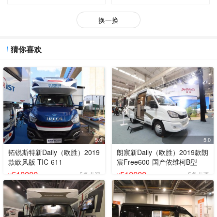
换一换
猜你喜欢
5.0
5.0
拓锐斯特新Daily（欧胜）2019
朗宸新Daily（欧胜）2019款朗
款欧风版-TIC-611
宸Free600-国产依维柯B型
518000
510000
5条点评
5条点评
¥
¥