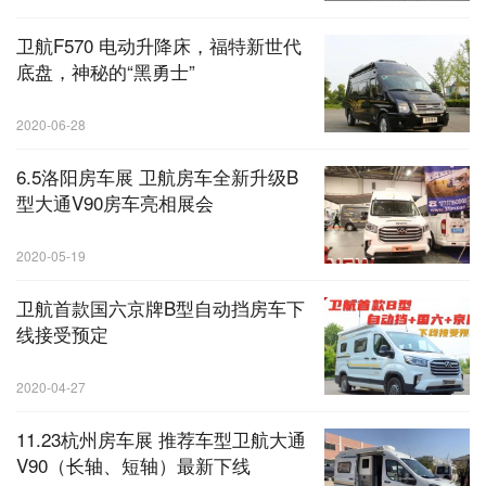
卫航F570 电动升降床，福特新世代
底盘，神秘的“黑勇士”
2020-06-28
6.5洛阳房车展 卫航房车全新升级B
型大通V90房车亮相展会
2020-05-19
卫航首款国六京牌B型自动挡房车下
线接受预定
2020-04-27
11.23杭州房车展 推荐车型卫航大通
V90（长轴、短轴）最新下线