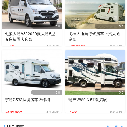
5.0
5.0
七狼大通V802020款大通B型
飞神大通自行式房车上汽大通
五座横置大床款
底盘
面议
368000
5条点评
5条点评
¥
5.0
5.0
宇通C533探境房车依维柯
瑞弗V820 6.5T双拓展
483800
面议
5条点评
5条点评
¥
相关搜索
换一批