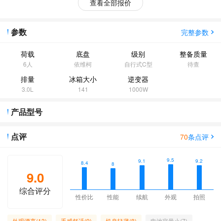
查看全部报价
参数
完整参数
荷载
底盘
级别
整备质量
6人
依维柯
自行式C型
待查
排量
冰箱大小
逆变器
3.0L
141
1000W
产品型号
点评
70
条点评
9.5
9.2
9.1
8.4
8
9.0
综合评分
性价比
性能
续航
外观
拍照
外观漂亮(13)
手感舒适(9)
机身轻薄(8)
电池容量小(7)