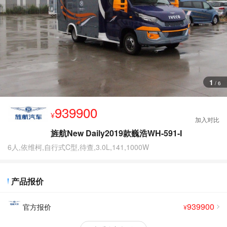
查
看
更
多
图
片
1
/
6
939900
¥
旌航New Daily2019款巍浩WH-591-I
6人,依维柯,自行式C型,待查,3.0L,141,1000W
产品报价
939900
官方报价
¥