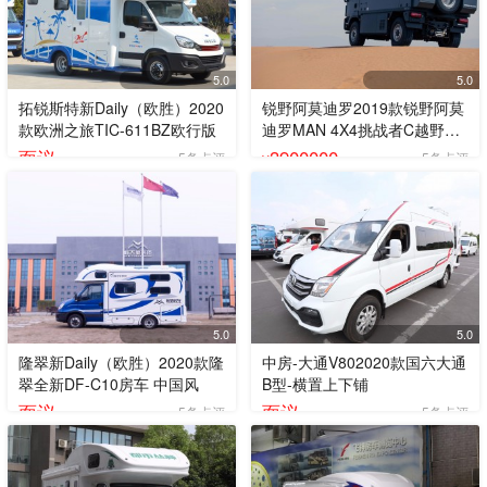
5.0
5.0
拓锐斯特新Daily（欧胜）2020
锐野阿莫迪罗2019款锐野阿莫
款欧洲之旅TIC-611BZ欧行版
迪罗MAN 4X4挑战者C越野房
车
面议
3900000
5条点评
5条点评
¥
5.0
5.0
隆翠新Daily（欧胜）2020款隆
中房-大通V802020款国六大通
翠全新DF-C10房车 中国风
B型-横置上下铺
面议
面议
5条点评
5条点评