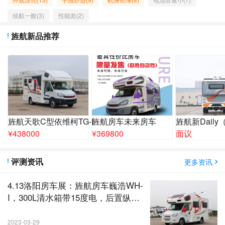
续航一般(3)
性能差(2)
旌航新品推荐
旌航天歌C型依维柯TG-I
旌航房车未来房车
旌航新Dail
¥
438000
¥
369800
面议
评测资讯
更多资讯
4.13洛阳房车展：旌航房车巍浩WH-
I，300L清水箱带15度电，后置纵床
布局
2023-03-29