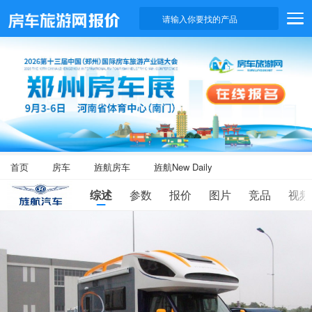
请输入你要找的产品
首页
房车
旌航房车
旌航New Daily
综述
参数
报价
图片
竞品
视频
滑
动