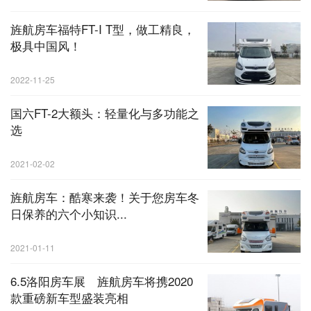
旌航房车福特FT-I T型，做工精良，
极具中国风！
2022-11-25
国六FT-2大额头：轻量化与多功能之
选
2021-02-02
旌航房车：酷寒来袭！关于您房车冬
日保养的六个小知识...
2021-01-11
6.5洛阳房车展 旌航房车将携2020
款重磅新车型盛装亮相