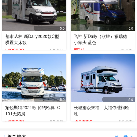
5.0
5.0
都市丛林-新Daily2020款C型-
飞神 新Daily（欧胜）福瑞德
横置大床款
小额头 蓝色
428000
面议
5条点评
5条点评
¥
5.0
5.0
拓锐斯特2021款 简约欧典TC-
长城览众来福—大福依维柯欧
101无拓展
胜
486000
598000
5条点评
5条点评
¥
¥
相关搜索
换一批