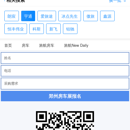

朗宸
宇通
爱旅途
冰点先生
傲旅
鑫源
恒丰伟业
科斯
新飞
铂驰
首页
房车
旌航房车
旌航New Daily
郑州房车展报名