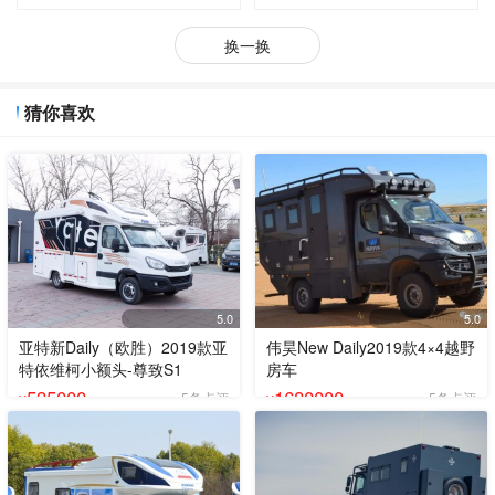
换一换
猜你喜欢
5.0
5.0
亚特新Daily（欧胜）2019款亚
伟昊New Daily2019款4×4越野
特依维柯小额头-尊致S1
房车
535000
1680000
5条点评
5条点评
¥
¥