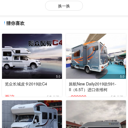
换一换
猜你喜欢
5.0
5.0
览众长城皮卡2019款C4
旌航New Daily2019款591-
II（6.5T）进口依维柯
面议
888000
5条点评
5条点评
¥