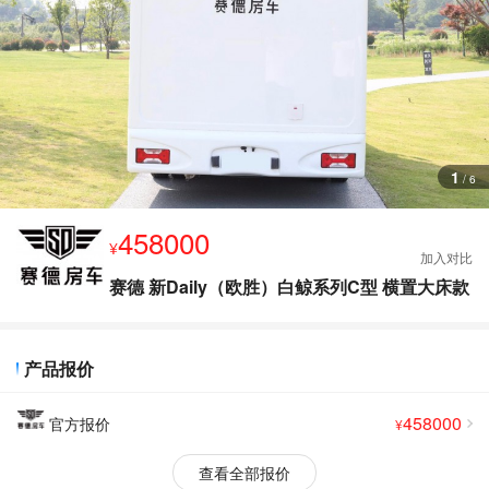
查
看
更
多
图
片
1
/
6
458000
¥
赛德 新Daily（欧胜）白鲸系列C型 横置大床款
产品报价
458000
官方报价
¥
查看全部报价