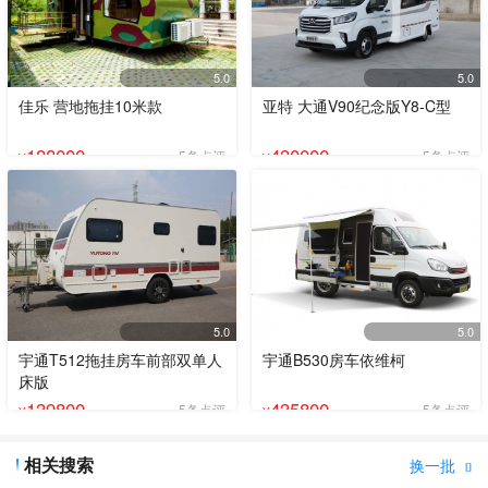
5.0
5.0
佳乐 营地拖挂10米款
亚特 大通V90纪念版Y8-C型
188000
430000
5条点评
5条点评
¥
¥
5.0
5.0
宇通T512拖挂房车前部双单人
宇通B530房车依维柯
床版
139800
435800
5条点评
5条点评
¥
¥
相关搜索
换一批
