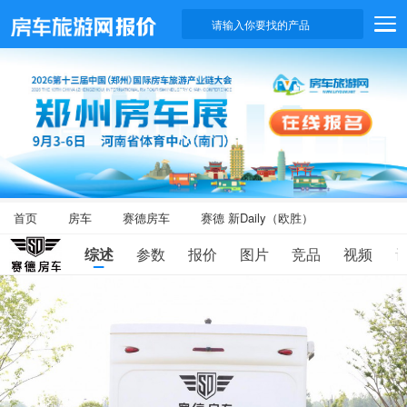
请输入你要找的产品
首页
房车
赛德房车
赛德 新Daily（欧胜）
综述
参数
报价
图片
竞品
视频
滑
动