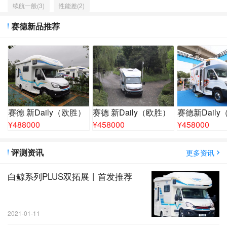
续航一般(3)
性能差(2)
赛德新品推荐
赛德 新Daily（欧胜）
赛德 新Daily（欧胜）
赛德新Dail
¥
488000
¥
458000
¥
458000
评测资讯
更多资讯
白鲸系列PLUS双拓展丨首发推荐
2021-01-11