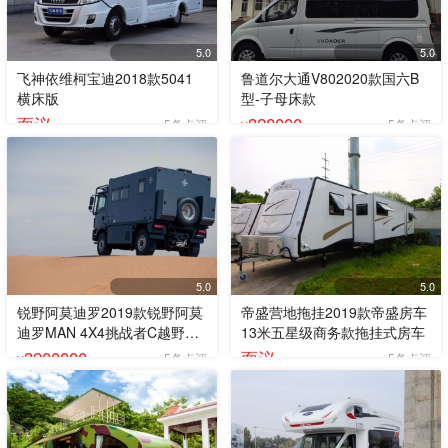
5.0
5.0
飞神依维柯宝迪2018款5041
鲁道尔大通V802020款国六B
横床版
型-子母床款
面议
328000
5条点评
5条点评
¥
5.0
5.0
锐野阿莫迪罗2019款锐野阿莫
帝盛营地拖挂2019款帝盛房车
迪罗MAN 4X4挑战者C越野房
13米五星级商务款拖挂式房车
车
3900000
面议
5条点评
5条点评
¥