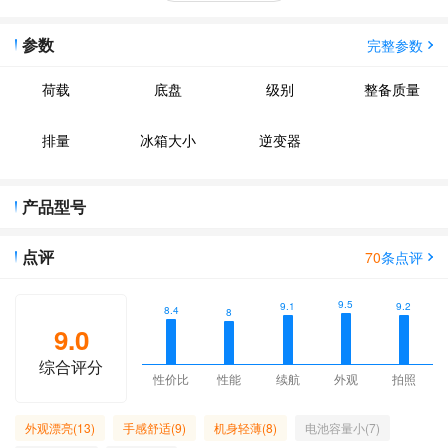
参数
完整参数
荷载
底盘
级别
整备质量
排量
冰箱大小
逆变器
产品型号
点评
70
条点评
9.5
9.2
9.1
8.4
8
9.0
综合评分
性价比
性能
续航
外观
拍照
外观漂亮(13)
手感舒适(9)
机身轻薄(8)
电池容量小(7)