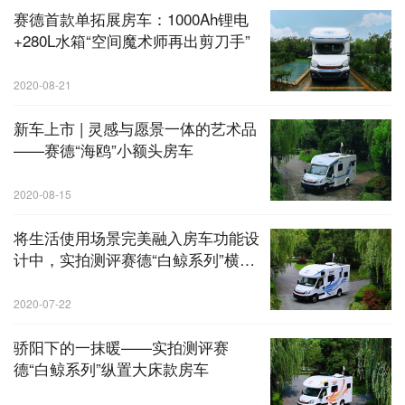
赛德首款单拓展房车：1000Ah锂电
+280L水箱“空间魔术师再出剪刀手”
2020-08-21
新车上市 | 灵感与愿景一体的艺术品
——赛德“海鸥”小额头房车
2020-08-15
将生活使用场景完美融入房车功能设
计中，实拍测评赛德“白鲸系列”横置
大床款房车
2020-07-22
骄阳下的一抹暖——实拍测评赛
德“白鲸系列”纵置大床款房车