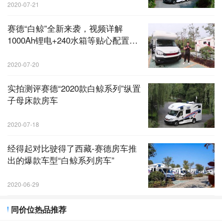
2020-07-21
赛德“白鲸”全新来袭，视频详解
1000Ah锂电+240水箱等贴心配置全
面升级
2020-07-20
实拍测评赛德“2020款白鲸系列”纵置
子母床款房车
2020-07-18
经得起对比驶得了西藏-赛德房车推
出的爆款车型“白鲸系列房车”
2020-06-29
同价位热品推荐