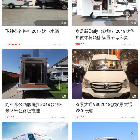
5.0
5.0
飞神公路拖挂2017款小水滴
华居新Daily（欧胜）2019款华
居依维柯C型-纵置子母床款
46800
面议
5条点评
5条点评
¥
5.0
5.0
阿科米公路版拖挂2019款阿科
双景大通V802019款双景大通
米-8米公路版拖挂
V80-长轴
面议
面议
5条点评
5条点评