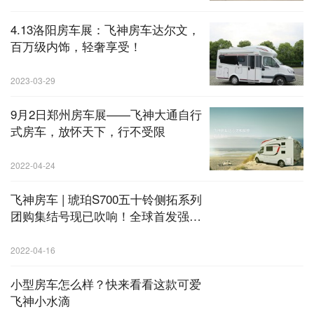
4.13洛阳房车展：飞神房车达尔文，
百万级内饰，轻奢享受！
2023-03-29
9月2日郑州房车展——飞神大通自行
式房车，放怀天下，行不受限
2022-04-24
飞神房车 | 琥珀S700五十铃侧拓系列
团购集结号现已吹响！全球首发强势
重磅来袭，就等您上车！
2022-04-16
小型房车怎么样？快来看看这款可爱
飞神小水滴