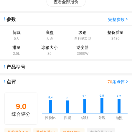
查看全部报价
参数
完整参数
荷载
底盘
级别
整备质量
5人
大通
自行式C型
3480
排量
冰箱大小
逆变器
2.5L
85
3000W
产品型号
点评
70
条点评
9.5
9.2
9.1
8.4
8
9.0
综合评分
性价比
性能
续航
外观
拍照
外观漂亮(13)
手感舒适(9)
机身轻薄(8)
电池容量小(7)