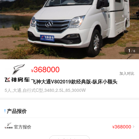
查
看
更
多
图
片
1
/
6
368000
¥
飞神大通V802019款经典版-纵床小额头
5人,大通,自行式C型,3480,2.5L,85,3000W
产品报价
368000
官方报价
¥