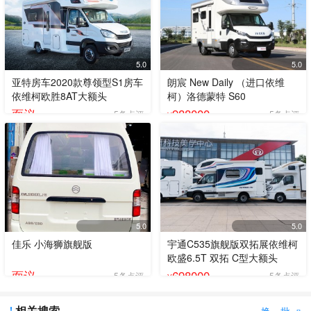
5.0
5.0
亚特房车2020款尊领型S1房车
朗宸 New Daily （进口依维
依维柯欧胜8AT大额头
柯）洛德蒙特 S60
面议
988000
5条点评
5条点评
¥
5.0
5.0
佳乐 小海狮旗舰版
宇通C535旗舰版双拓展依维柯
欧盛6.5T 双拓 C型大额头
面议
698000
5条点评
5条点评
¥
相关搜索
换一批