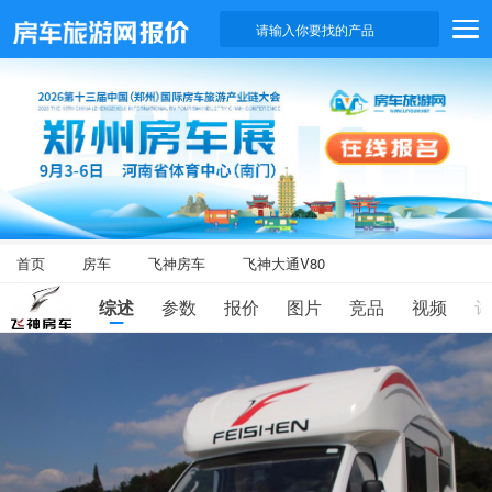
请输入你要找的产品
首页
房车
飞神房车
飞神大通V80
综述
参数
报价
图片
竞品
视频
评
滑
动