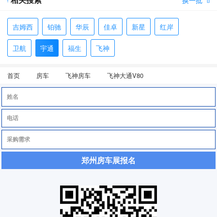

吉姆西
铂驰
华辰
佳卓
新星
红岸
卫航
宇通
福生
飞神
首页
房车
飞神房车
飞神大通V80
郑州房车展报名