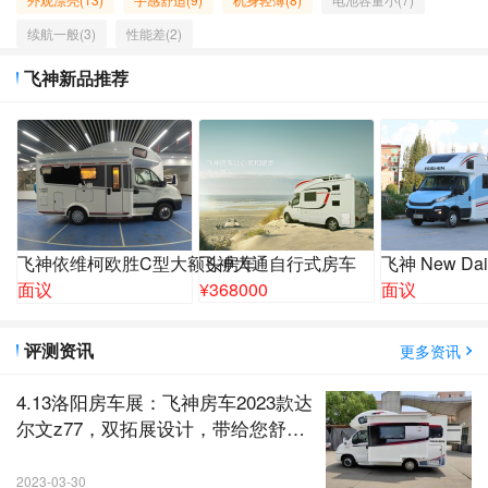
续航一般(3)
性能差(2)
飞神新品推荐
飞神依维柯欧胜C型大额头房车
飞神大通自行式房车
飞神 New D
面议
¥
368000
面议
评测资讯
更多资讯
4.13洛阳房车展：飞神房车2023款达
尔文z77，双拓展设计，带给您舒适
的旅居生活！
2023-03-30