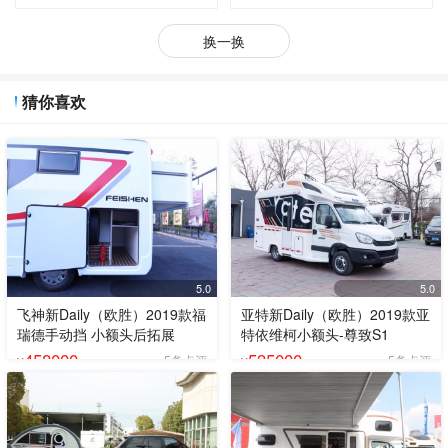
换一换
猜你喜欢
5.0
5.0
飞神新Daily（欧胜）2019款福
亚特新Daily（欧胜）2019款亚
瑞德手动挡 小额头后拓展
特依维柯小额头-尊致S1
458000
535000
5条点评
5条点评
¥
¥