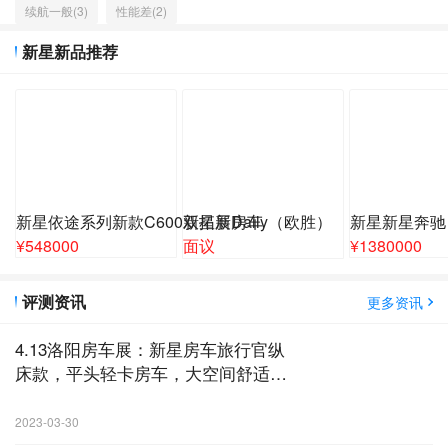
续航一般(3)
性能差(2)
新星新品推荐
新星依途系列新款C600双拓展房车
新星新Daily（欧胜）
新星新星奔驰
¥
548000
面议
¥
1380000
评测资讯
更多资讯
4.13洛阳房车展：新星房车旅行官纵
床款，平头轻卡房车，大空间舒适出
行！
2023-03-30