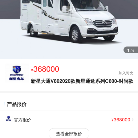
查
看
更
多
图
片
1
/
6
368000
¥
新星大通V802020款新星通途系列C600-时尚款
产品报价
368000
官方报价
¥
查看全部报价