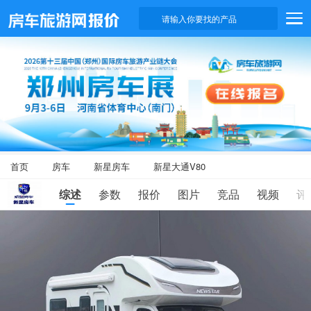
请输入你要找的产品
首页
房车
新星房车
新星大通V80
综述
参数
报价
图片
竞品
视频
评
滑
动