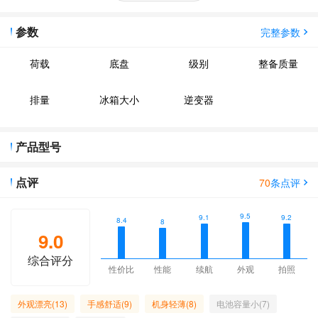
参数
完整参数
荷载
底盘
级别
整备质量
排量
冰箱大小
逆变器
产品型号
点评
70
条点评
9.5
9.2
9.1
8.4
8
9.0
综合评分
性价比
性能
续航
外观
拍照
外观漂亮(13)
手感舒适(9)
机身轻薄(8)
电池容量小(7)