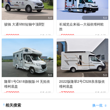
5.0
5.0
骏驰 大通V80短轴中顶B型
长城览众来福—大福依维柯欧
胜
268000
598000
5条点评
5条点评
¥
¥
5.0
5.0
隆翠1号C618旗舰版-H 无拓依
2022版隆翠2号C528亲亲版依
维柯底盘
维柯底盘
639900
379900
5条点评
5条点评
¥
¥
相关搜索
换一批
