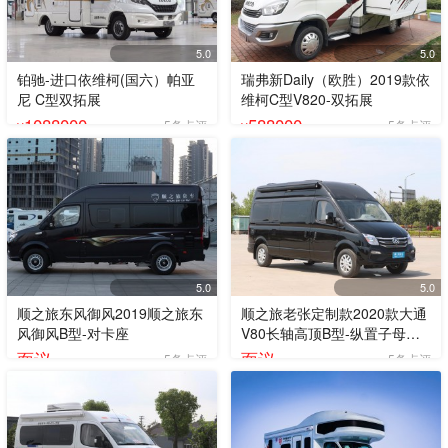
5.0
5.0
铂驰-进口依维柯(国六）帕亚
瑞弗新Daily（欧胜）2019款依
尼 C型双拓展
维柯C型V820-双拓展
1088000
588000
5条点评
5条点评
¥
¥
5.0
5.0
顺之旅东风御风2019顺之旅东
顺之旅老张定制款2020款大通
风御风B型-对卡座
V80长轴高顶B型-纵置子母床
黑色外观
面议
面议
5条点评
5条点评