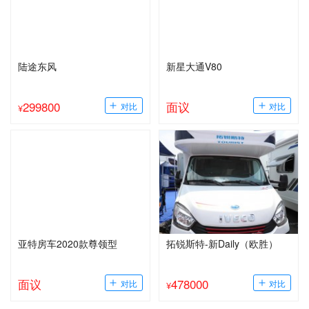
陆途东风
新星大通V80
299800
面议
¥
亚特房车2020款尊领型
拓锐斯特-新Daily（欧胜）
面议
478000
¥