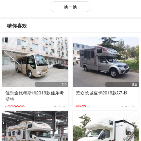
换一换
猜你喜欢
5.0
5.0
佳乐金旅考斯特2019款佳乐考
览众长城皮卡2019款C7-B
斯特
398000
面议
5条点评
5条点评
¥