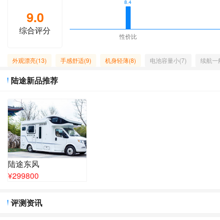
8.4
9.0
综合评分
性价比
外观漂亮(13)
手感舒适(9)
机身轻薄(8)
电池容量小(7)
续航一般
陆途新品推荐
陆途东风
¥
299800
评测资讯