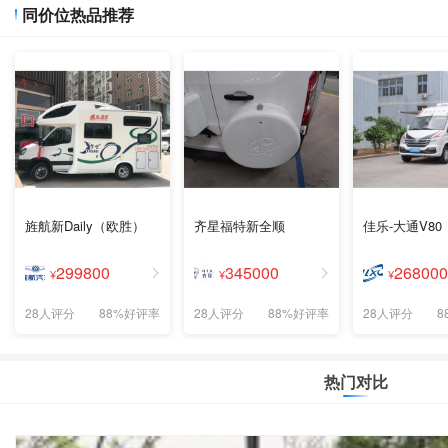
同价位热品推荐
旌航新Daily（欧胜）
齐星福特新全顺
佳乐-大通V80
299800
345000
268000
¥
¥
¥
28人评分
88%好评率
28人评分
88%好评率
28人评分
8
热门对比