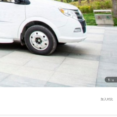
1
/
6