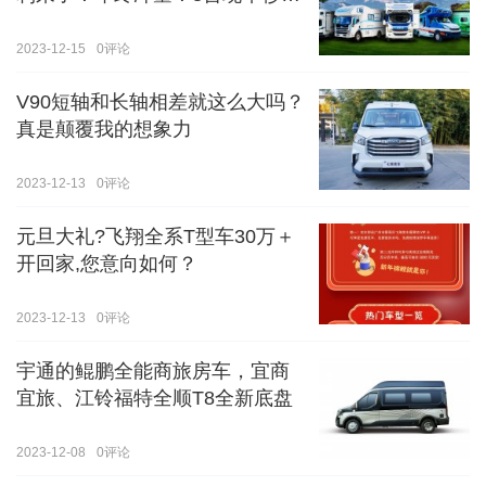
价！！手慢无！！！
2023-12-15
0
评论
V90短轴和长轴相差就这么大吗？
真是颠覆我的想象力
2023-12-13
0
评论
元旦大礼?飞翔全系T型车30万＋
开回家,您意向如何？
2023-12-13
0
评论
宇通的鲲鹏全能商旅房车，宜商
宜旅、江铃福特全顺T8全新底盘
2023-12-08
0
评论