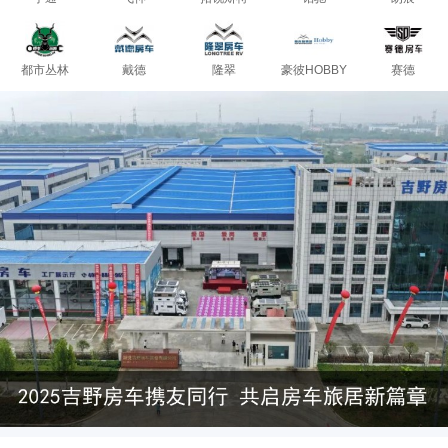
都市丛林
戴德
隆翠
豪彼HOBBY
赛德