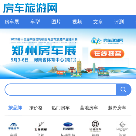
房车展
车型
图片
视频
文章
评测
按品牌
按价格
热门房车
营地房车
越野房车
宇通
飞神
拓锐斯特
铂驰
朗宸