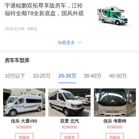
宇通鲲鹏双拓尊享版房车，江铃
福特全顺T8全新底盘，国风外观
2023-12-08
0
评论
加载更多
房车车型库
10万以下
10-20万
20-30万
30-40万
40-50万
5
佳乐 大通V80
双景 北汽
佳乐 考斯特
¥268000
¥298000
¥298000
询底价
询底价
询底价