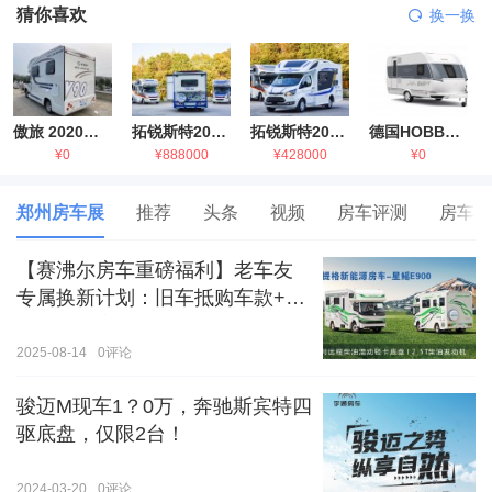
猜你喜欢
换一换
傲旅 2020金旅国六海狮房车
拓锐斯特2021款进口依维柯房车
拓锐斯特2021款 福特T型锐典版房车
德国HOBBY拖挂房车豪华版
¥0
¥888000
¥428000
¥0
郑州房车展
推荐
头条
视频
房车评测
房车生
【赛沸尔房车重磅福利】老车友
专属换新计划：旧车抵购车款+额
外补贴，房车生活轻松升级！
2025-08-14
0
评论
骏迈M现车1？0万，奔驰斯宾特四
驱底盘，仅限2台！
2024-03-20
0
评论