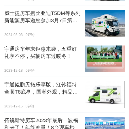
威士捷房车携比亚迪T5DM等系列
新能源房车邀您参加3月7日第八
届郑州国际房车展
2024-03-03
0
评论
宇通房车年末钜惠来袭，五重好
礼享不停，买辆房车过暖冬！
2023-12-18
0
评论
宇通鲲鹏无拓乐享版，江铃福特
全顺T8底盘，国潮外观，精品内
饰
2023-12-15
0
评论
拓锐斯特房车2023年最后一波福
利来了！年终冲量！8台现车秒杀