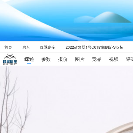
首页
房车
隆翠房车
2022款隆翠1号C618旗舰版-S双拓
综述
参数
报价
图片
竞品
视频
评