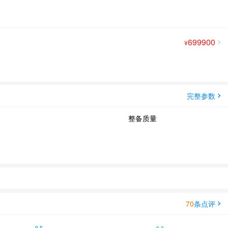
699900
¥
完整参数
整备质量
70
条点评
9.5