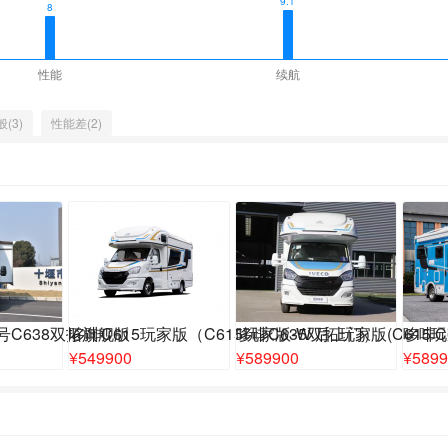
9.1
8
性能
续航
(3)
性能差(2)
1号C638双拓旗舰版
哆啡C615玩家版（C615玩家版-W 后上门）
哆啡C635双拓玩家版(C615玩
哆啡C6
¥
549900
¥
589900
¥
5899