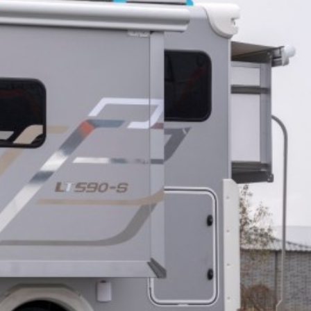
滑
动
查
看
更
多
图
片