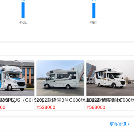
9.2
外观
拍照
家版-S)
35PLUS（C615-H)
2022款隆翠3号C638玩家版-Z 无拓前上门
2022款隆翠3号C638
00
¥
528000
¥
588000
更多资讯