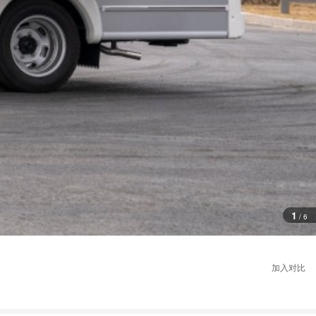
1
/
6