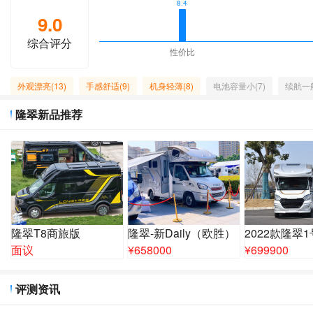
8.4
9.0
综合评分
性价比
外观漂亮(13)
手感舒适(9)
机身轻薄(8)
电池容量小(7)
续航一般
隆翠新品推荐
隆翠T8商旅版
隆翠-新Daily（欧胜）
2022款隆翠
面议
¥
658000
¥
699900
评测资讯