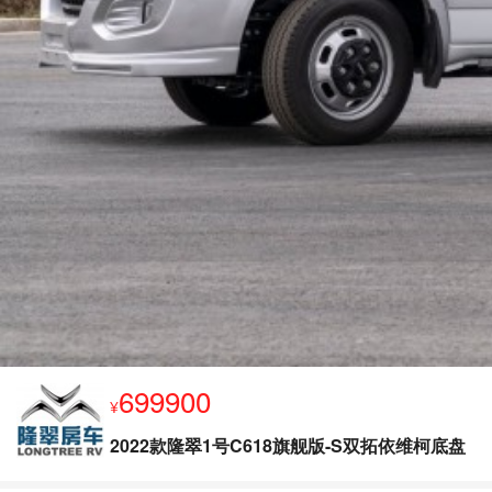
699900
¥
2022款隆翠1号C618旗舰版-S双拓依维柯底盘