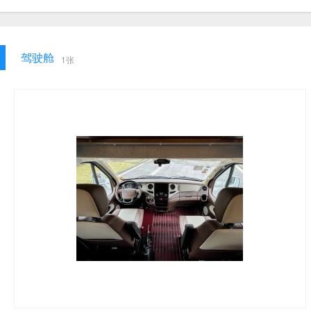
驾驶舱
1张