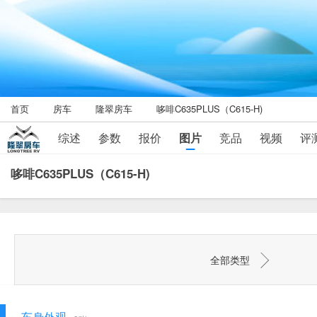
首页
房车
隆翠房车
哆啡C635PLUS（C615-H)
综述
参数
报价
图片
竞品
视频
评
哆啡C635PLUS（C615-H)
全部类型
车身外观