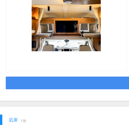
后床
1张