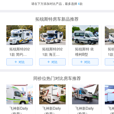
请在下方添加对比产品，最多选择
4
款
拓锐斯特房车新品推荐
拓锐斯特202
拓锐斯特202
拓锐斯特 依
拓锐
1款 简约欧
1款 海王星1
维柯B型
1款
畅TC-122双
号TC-111V
号T
拓展
侧拓展
双
同价位热门对比房车推荐
飞神新Daily
飞神新Daily
飞神新Daily
飞神
（欧胜）
（欧胜）
（欧胜）
（