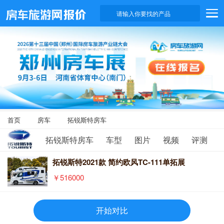
请输入你要找的产品
首页
房车
拓锐斯特房车
拓锐斯特房车
车型
图片
视频
评测
拓锐斯特2021款 简约欧风TC-111单拓展
￥516000
开始对比