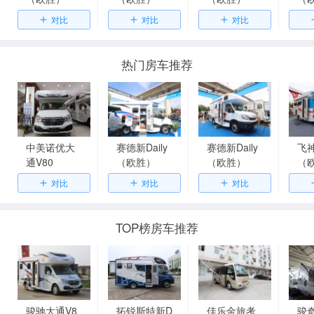
热门房车推荐
中美诺优大
赛德新Daily
赛德新Daily
飞神
通V80
（欧胜）
（欧胜）
（
TOP榜房车推荐
骏驰大通V8
拓锐斯特新D
佳乐金旅考
骏